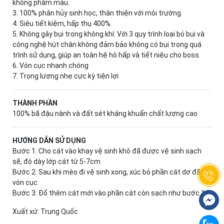
không phẩm màu.
3. 100% phân hủy sinh học, thân thiện với môi trường.
4. Siêu tiết kiệm, hấp thụ 400%.
5. Không gây bụi trong không khí: Với 3 quy trình loại bỏ bụi và
công nghệ hút chân không đảm bảo không có bụi trong quá
trình sử dụng, giúp an toàn hệ hô hấp và tiết niệu cho boss.
6. Vón cục nhanh chóng
7. Trọng lượng nhẹ cực kỳ tiện lợi
THÀNH PHẦN
100% bã đậu nành và đất sét kháng khuẩn chất lượng cao
HƯỚNG DẪN SỬ DỤNG
Bước 1: Cho cát vào khay vệ sinh khô đã được vệ sinh sạch
sẽ, độ dày lớp cát từ 5-7cm
Bước 2: Sau khi mèo đi vệ sinh xong, xúc bỏ phần cát dơ đã
vón cục.
Bước 3: Đổ thêm cát mới vào phần cát còn sạch như bước 1.
Xuất xứ: Trung Quốc