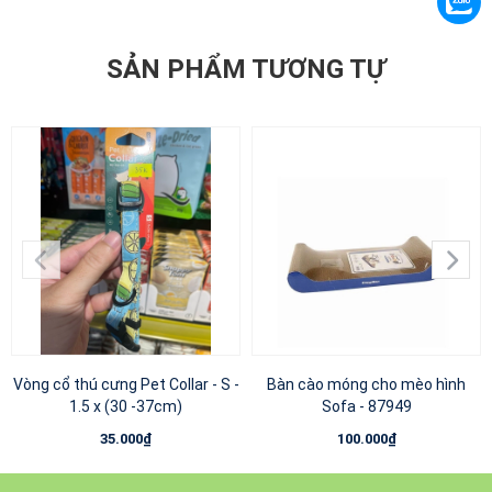
SẢN PHẨM TƯƠNG TỰ
Vòng cổ thú cưng Pet Collar - S -
Bàn cào móng cho mèo hình
1.5 x (30 -37cm)
Sofa - 87949
35.000₫
100.000₫