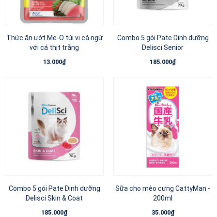
Thức ăn ướt Me-O túi vị cá ngừ
Combo 5 gói Pate Dinh dưỡng
với cá thịt trắng
Delisci Senior
13.000₫
185.000₫
Combo 5 gói Pate Dinh dưỡng
Sữa cho mèo cưng CattyMan -
Delisci Skin & Coat
200ml
185.000₫
35.000₫