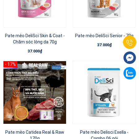
Pate mèo DeliSci Skin & Coat -
Pate mèo DeliSci Senior - 70g
Chăm sóc lông da 70g
37.000₫
37.000₫
Pate mèo Catidea Real & Raw
Pate mèo Delisci Exella -
170g
Combo 06 gói