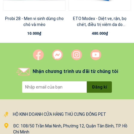
Probi 28 - Men vi sinh dùng cho
ETO Modex - Diệt ve, rận, bọ
chó và mèo
chét, điều trị viêm da do
Demodex, Sarcoptes cho chó - 6
10.000₫
480.000₫
Viên
Nhận chương trình ưu đãi từ chúng tôi
Đăng kí
HỘ KINH DOANH CỬA HÀNG THÚ CƯNG ĐÔNG PET
ĐC: 108/50 Trần Mai Ninh, Phường 12, Quận Tân Bình, TP. Hồ
Chí Minh