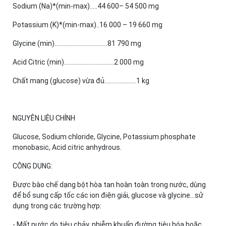
Sodium (Na)*(min-max).....44 600– 54 500 mg
Potassium (K)*(min-max)..16 000 – 19 660 mg
Glycine (min)...................................81 790 mg
Acid Citric (min).................................2 000 mg
Chất mang (glucose) vừa đủ.....................1 kg
NGUYÊN LIỆU CHÍNH
Glucose, Sodium chloride, Glycine, Potassium phosphate
monobasic, Acid citric anhydrous.
CÔNG DỤNG:
Được bào chế dạng bột hòa tan hoàn toàn trong nước, dùng
để bổ sung cấp tốc các ion điện giải, glucose và glycine…sử
dụng trong các trường hợp:
- Mất nước do tiêu chảy, nhiễm khuẩn đường tiêu hóa hoặc