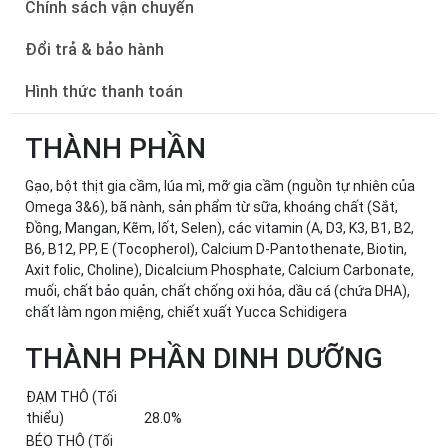
Chính sách vận chuyển
Đổi trả & bảo hành
Hình thức thanh toán
THÀNH PHẦN
Gạo, bột thịt gia cầm, lúa mì, mỡ gia cầm (nguồn tự nhiên của
Omega 3&6), bã nành, sản phẩm từ sữa, khoáng chất (Sắt,
Đồng, Mangan, Kẽm, Iốt, Selen), các vitamin (A, D3, K3, B1, B2,
B6, B12, PP, E (Tocopherol), Calcium D-Pantothenate, Biotin,
Axit folic, Choline), Dicalcium Phosphate, Calcium Carbonate,
muối, chất bảo quản, chất chống oxi hóa, dầu cá (chứa DHA),
chất làm ngon miệng, chiết xuất Yucca Schidigera
THÀNH PHẦN DINH DƯỠNG
ĐẠM THÔ (Tối
thiểu)
28.0%
BÉO THÔ (Tối