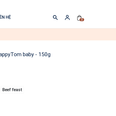
IÊN HỆ
0
nappyTom baby - 150g
Beef feast