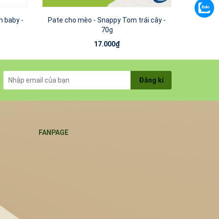
 baby -
Pate cho mèo - Snappy Tom trái cây -
Pate 
70g
17.000₫
Đăng kí
FANPAGE