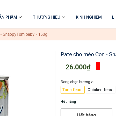
ẢN PHẨM
THƯƠNG HIỆU
KINH NGHIỆM
L
 - SnappyTom baby - 150g
Pate cho mèo Con - S
26.000₫
-
Đang chọn hương vị:
Tuna feast
Chicken feast
Hết hàng
Hết hàng