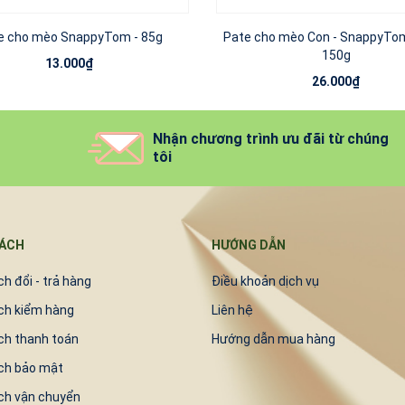
e cho mèo SnappyTom - 85g
Pate cho mèo Con - SnappyTom
150g
13.000₫
26.000₫
Nhận chương trình ưu đãi từ chúng
tôi
SÁCH
HƯỚNG DẪN
h đổi - trả hàng
Điều khoản dịch vụ
ch kiểm hàng
Liên hệ
ch thanh toán
Hướng dẫn mua hàng
ch bảo mật
ch vận chuyển