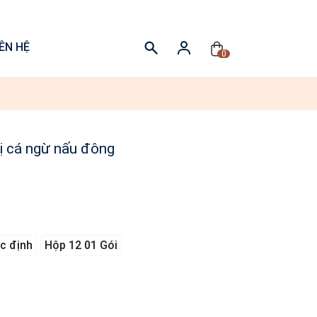
IÊN HỆ
0
ị cá ngừ nấu đông
c định
Hộp 12 01 Gói