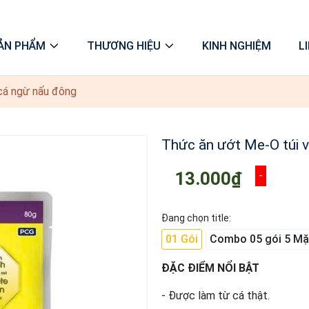
ẢN PHẨM
THƯƠNG HIỆU
KINH NGHIỆM
L
cá ngừ nấu đông
Thức ăn ướt Me-O túi v
13.000₫
-
Đang chọn title:
01 Gói
Combo 05 gói 5 Mặ
ĐẶC ĐIỂM NỔI BẬT
- Được làm từ cá thật.