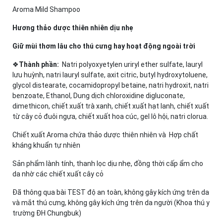
Aroma Mild Shampoo
Hương
thảo
dược
thiên
nhiên
dịu
nhẹ
Giữ
mùi
thơm
lâu
cho
thú
cưng
hay
hoạt
động
ngoài
trời
❖
Thành phần:
Natri polyoxyetylen uriryl ether sulfate, lauryl
lưu huỳnh, natri lauryl sulfate, axit citric, butyl hydroxytoluene,
glycol distearate, cocamidopropyl betaine, natri hydroxit, natri
benzoate, Ethanol, Dung dịch chloroxidine digluconate,
dimethicon, chiết xuất trà xanh, chiết xuất hạt lanh, chiết xuất
từ ​​cây cỏ đuôi ngựa, chiết xuất hoa cúc, gel lô hội, natri clorua.
Chiết xuất Aroma chứa thảo dược thiên nhiên và Hợp chất
kháng khuẩn tự nhiên
Sản phẩm lành tính, thanh lọc dịu nhẹ, đồng thời cấp ẩm cho
da nhờ các chiết xuất cây cỏ
Đã thông qua bài TEST độ an toàn, không gây kích ứng trên da
và mắt thú cưng, không gây kích ứng trên da người (Khoa thú y
trường ĐH Chungbuk)