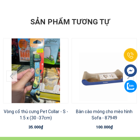
SẢN PHẨM TƯƠNG TỰ
Vòng cổ thú cưng Pet Collar - S -
Bàn cào móng cho mèo hình
1.5 x (30 -37cm)
Sofa - 87949
35.000₫
100.000₫