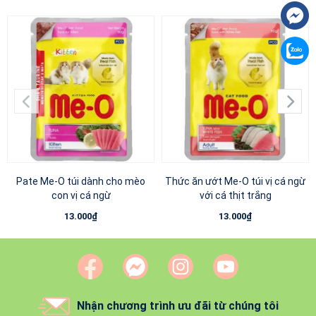
Pate Me-O túi dành cho mèo
Thức ăn ướt Me-O túi vị cá ngừ
con vị cá ngừ
với cá thịt trắng
13.000₫
13.000₫
Nhận chương trình ưu đãi từ chúng tôi