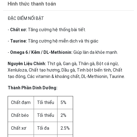
Hình thức thanh toán
ĐẶC ĐIỂM NỔI BẬT
-
Chất xơ:
Tăng cường hệ thống bài tiết.
-
Taurine:
Tăng cường hệ miễn dịch và thị giác
-
Omega 6 / Kẽm / DL-Methionin:
Giúp làn da khỏe mạnh.
Nguyên Liệu Chính:
Thịt gà, Gan gà, Thân gà, Bột cá ngừ,
Xenluloza, Chất tạo hương, Dầu gà, Tinh bột biến tính, Chất
tạo đông, Các vitamin & khoáng chất, DL-Methionin, Taurine.
Thành Phần Dinh Dưỡng:
Chất đạm
Tối thiểu
5%
Chất béo
Tối thiểu
2%
Chất xơ
Tối đa
2.5%