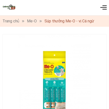
0
Trang chủ
Me-O
Súp thưởng Me-O - vị Cá ngừ