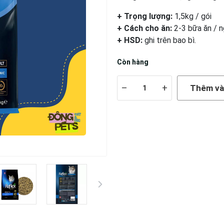
+ Trọng lượng:
1,5kg / gói
+ Cách cho ăn:
2-3 bữa ăn / 
+ HSD:
ghi trên bao bì.
Còn hàng
–
+
Thêm và