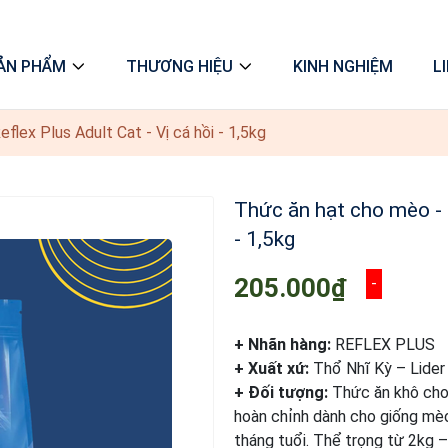
ẢN PHẨM
THƯƠNG HIỆU
KINH NGHIỆM
L
flex Plus Adult Cat - Vị cá hồi - 1,5kg
Thức ăn hạt cho mèo - R
- 1,5kg
205.000₫
-
+ Nhãn hàng:
REFLEX PLUS
+ Xuất xứ:
Thổ Nhĩ Kỳ – Lider
+ Đối tượng:
Thức ăn khô cho
hoàn chỉnh dành cho giống mèo
tháng tuổi. Thể trọng từ 2kg –