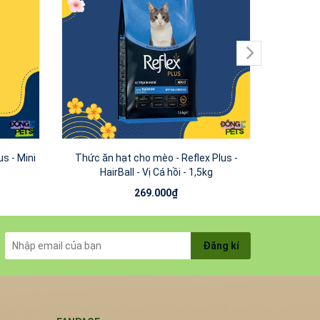
s - Mini
Thức ăn hạt cho mèo - Reflex Plus -
Thức ăn hạ
HairBall - Vị Cá hồi - 1,5kg
C
269.000₫
Đăng kí