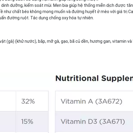
 dinh dưỡng, kiểm soát mùi. Men bia giúp hệ thống miễn dịch được tăn
ề như chất béo không mong muốn và đường huyết ở mèo với giá trị Calo 
uẩn đường ruột. Tác dụng chống oxy hóa tự nhiên.
vật (gà) (khử nước), bắp, mỡ gà, gạo, bã củ dền, hương gan, vitamin và 