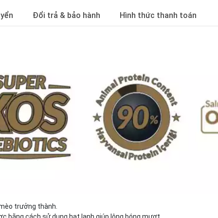
uyển
Đổi trả & bảo hành
Hình thức thanh toán
 mèo trưởng thành.
c bằng cách sử dụng hạt lanh giúp lông bóng mượt.