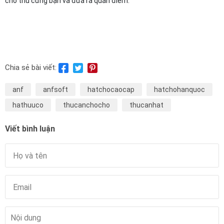
cho thú cưng bạn và đưa ra quan điểm.
Chia sẻ bài viết:
anf
anfsoft
hatchocaocap
hatchohanquoc
hathuuco
thucanchocho
thucanhat
Viết bình luận