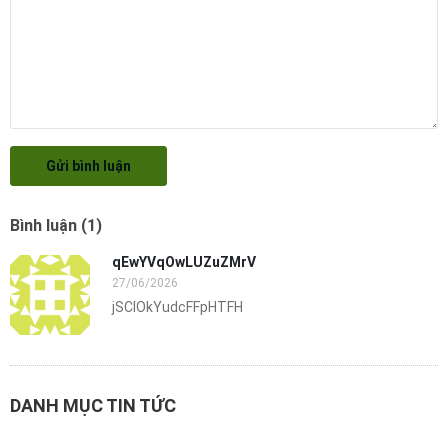
Gửi bình luận
Bình luận (1)
qEwYVqOwLUZuZMrV
27/06/2026
jSClOkYudcFFpHTFH
DANH MỤC TIN TỨC