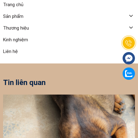
Trang chủ
Sản phẩm
Thương hiệu
Kinh nghiệm
Liên hệ
Tin liên quan
Thứ Sáu, 30/08/2024
Có nên sử dụng thức ăn hạt ANF cho t
không?
ANF là dòng sản phẩm hữu cơ cao cấp của côn
nhà máy chế biến tại Hàn Quốc. ANF chế biến..