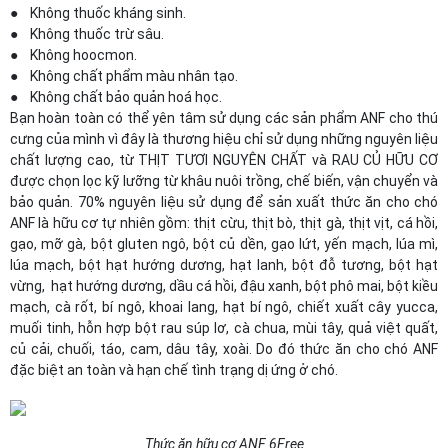
● Không thuốc kháng sinh.
● Không thuốc trừ sâu.
● Không hoocmon.
● Không chất phẩm màu nhân tạo.
● Không chất bảo quản hoá học.
Bạn hoàn toàn có thể yên tâm sử dụng các sản phẩm ANF cho thú
cưng của mình vì đây là thương hiệu chỉ sử dụng những nguyên liệu
chất lượng cao, từ THỊT TƯƠI NGUYÊN CHẤT và RAU CỦ HỮU CƠ
được chọn lọc kỹ lưỡng từ khâu nuôi trồng, chế biến, vận chuyển và
bảo quản. 70% nguyên liệu sử dụng để sản xuất thức ăn cho chó
ANF là hữu cơ tự nhiên gồm: thịt cừu, thịt bò, thịt gà, thịt vịt, cá hồi,
gạo, mỡ gà, bột gluten ngô, bột củ dền, gạo lứt, yến mạch, lúa mì,
lúa mạch, bột hạt hướng dương, hạt lanh, bột đỗ tương, bột hạt
vừng, hạt hướng dương, dầu cá hồi, đậu xanh, bột phô mai, bột kiều
mạch, cà rốt, bí ngô, khoai lang, hạt bí ngô, chiết xuất cây yucca,
muối tinh, hỗn hợp bột rau súp lơ, cà chua, mùi tây, quả việt quất,
củ cải, chuối, táo, cam, dâu tây, xoài. Do đó thức ăn cho chó ANF
đặc biệt an toàn và hạn chế tình trạng dị ứng ở chó.
Thức ăn hữu cơ ANF 6Free