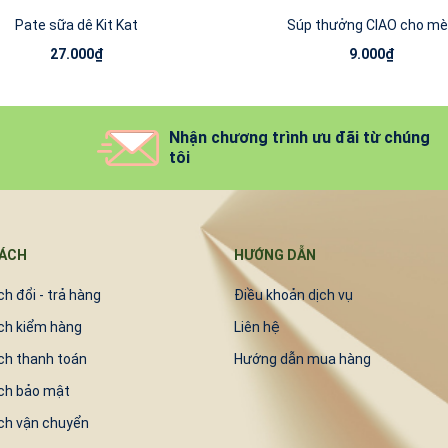
Pate sữa dê Kit Kat
Súp thưởng CIAO cho m
27.000₫
9.000₫
Nhận chương trình ưu đãi từ chúng
tôi
SÁCH
HƯỚNG DẪN
h đổi - trả hàng
Điều khoản dịch vụ
ch kiểm hàng
Liên hệ
ch thanh toán
Hướng dẫn mua hàng
ch bảo mật
ch vận chuyển