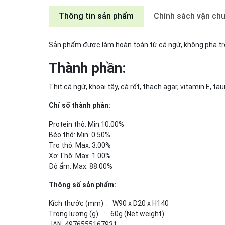
Thông tin sản phẩm
Chính sách vận ch
Sản phẩm được làm hoàn toàn từ cá ngừ, không pha trộn
Thành phần:
Thịt cá ngừ, khoai tây, cà rốt, thạch agar, vitamin E, tau
Chỉ số thành phần:
Protein thô: Min.10.00%
Béo thô: Min. 0.50%
Tro thô: Max. 3.00%
Xơ Thô: Max. 1.00%
Độ ẩm: Max. 88.00%
Thông số sản phẩm:
Kích thước (mm) : W90 x D20 x H140
Trọng lượng (g) : 60g (Net weight)
JAN: 4976555167931