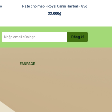
èo
Pate cho mèo - Royal Canin Hairball - 85g
Pat
33.000₫
Đăng kí
FANPAGE