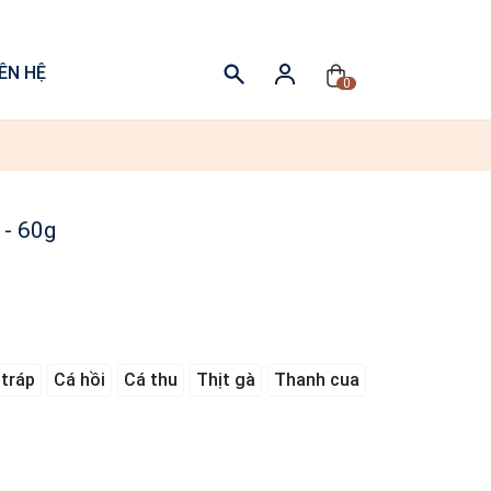
IÊN HỆ
0
 - 60g
 tráp
Cá hồi
Cá thu
Thịt gà
Thanh cua