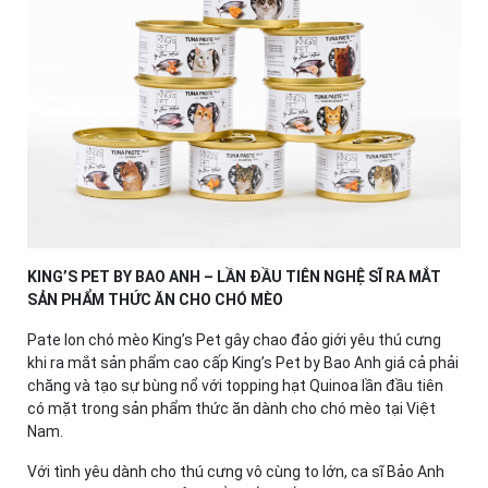
KING’S PET BY BAO ANH – LẦN ĐẦU TIÊN NGHỆ SĨ RA MẮT
SẢN PHẨM THỨC ĂN CHO CHÓ MÈO
Pate lon chó mèo King’s Pet gây chao đảo giới yêu thú cưng
khi ra mắt sản phẩm cao cấp King’s Pet by Bao Anh giá cả phải
chăng và tạo sự bùng nổ với topping hạt Quinoa lần đầu tiên
có mặt trong sản phẩm thức ăn dành cho chó mèo tại Việt
Nam.
Với tình yêu dành cho thú cưng vô cùng to lớn, ca sĩ Bảo Anh