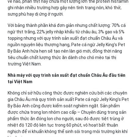
về não, phần thịt này chứa một lượng lớn thể protein histamin
ghi nhận nhiều trường hợp gây nên tình trạng nôn, khó thở,
sưng phù hay dị ứng ở người.
Với bảng thành phần khá đơn giản nhưng chất lượng: 70% cá
ngừ thịt trắng, 22% jelly nhập khẩu từ châu âu, 3% gạo và 5%
topping nhưng với quy trình sản xuất đạt chuẩn Châu Âu và
nguồn nguyên liệu thượng hạng, Pate cá ngừ Jelly King’s Pet
By Bảo Anh hứa hẹn sẽ tạo nên làn gió mới, đồng thời nâng
tiêu chuẩn chất lượng thức ăn dành cho chó mèo tại thị
trường Việt Nam.
Nhà máy với quy trình sản xuất đạt chuẩn Châu Âu đầu tiên
tại Việt Nam
Không chỉ sở hữu công thức được nghiên cứu bởi các chuyên
gia Châu Âu mà quy trình sản xuất Pate cá ngừ Jelly King’s Pet
By Bảo Anh cũng được kiểm soát nghiêm ngặt. Sản phẩm
được chứa trong lon nhôm cao cấp – Chuyên dùng trong sản
phẩm thức ăn đóng lon cho người, sau đó được tiệt trùng ở
nhiệt độ 120 độ liên tục trong 60 phút, vô hoạt bất thuận
nghịch để vi khuẩn không thể sinh sôi trong môi trường kín khí