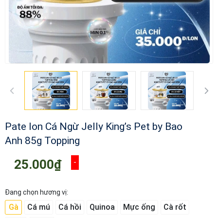
Pate lon Cá Ngừ Jelly King’s Pet by Bao
Anh 85g Topping
25.000₫
-
Đang chọn hương vị:
Gà
Cá mú
Cá hồi
Quinoa
Mực ống
Cà rốt