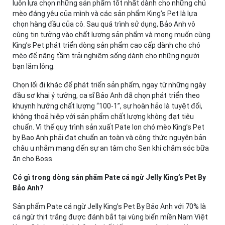
luôn lựa chọn những sản phẩm tốt nhất dành cho những chú
mèo đáng yêu của mình và các sản phẩm King’s Pet là lựa
chọn hàng đầu của cô. Sau quá trình sử dụng, Bảo Anh vô
cùng tin tưởng vào chất lượng sản phẩm và mong muốn cùng
King’s Pet phát triển dòng sản phẩm cao cấp dành cho chó
mèo để nâng tầm trải nghiệm sống dành cho những người
bạn lắm lông.
Chọn lối đi khác để phát triển sản phẩm, ngay từ những ngày
đầu sơ khai ý tưởng, ca sĩ Bảo Anh đã chọn phát triển theo
khuynh hướng chất lượng “100-1”, sự hoàn hảo là tuyệt đối,
không thoả hiệp với sản phẩm chất lượng không đạt tiêu
chuẩn. Vì thế quy trình sản xuất Pate lon chó mèo King’s Pet
by Bao Anh phải đạt chuẩn an toàn và công thức nguyên bản
châu u nhằm mang đến sự an tâm cho Sen khi chăm sóc bữa
ăn cho Boss.
Có gì trong dòng sản phẩm Pate cá ngừ Jelly King’s Pet By
Bảo Anh?
Sản phẩm Pate cá ngừ Jelly King’s Pet By Bảo Anh với 70% là
cá ngừ thịt trắng được đánh bắt tại vùng biển miền Nam Việt