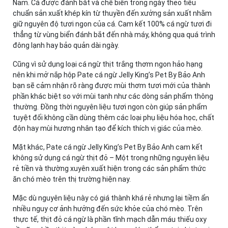
Nam. Cá được đánh bắt và chế biến trong ngày theo tiêu
chuẩn sản xuất khép kín từ thuyền đến xưởng sản xuất nhằm
giữ nguyên độ tươi ngon của cá. Cam kết 100% cá ngừ tươi đi
thẳng từ vùng biển đánh bắt đến nhà máy, không qua quá trình
đông lạnh hay bảo quản dài ngày.
Cũng vì sử dụng loại cá ngừ thịt trắng thơm ngon hảo hạng
nên khi mở nắp hộp Pate cá ngừ Jelly King’s Pet By Bảo Anh
bạn sẽ cảm nhận rõ ràng được mùi thơm tươi mới của thành
phần khác biệt so với mùi tanh như các dòng sản phẩm thông
thường. Đồng thời nguyên liệu tươi ngon còn giúp sản phẩm
tuyệt đối không cần dùng thêm các loại phụ liệu hóa học, chất
độn hay mùi hương nhân tạo để kích thích vị giác của mèo.
Mặt khác, Pate cá ngừ Jelly King’s Pet By Bảo Anh cam kết
không sử dụng cá ngừ thịt đỏ – Một trong những nguyên liệu
rẻ tiền và thường xuyên xuất hiện trong các sản phẩm thức
ăn chó mèo trên thị trường hiện nay.
Mặc dù nguyên liệu này có giá thành khá rẻ nhưng lại tiềm ẩn
nhiều nguy cơ ảnh hưởng đến sức khỏe của chó mèo. Trên
thực tế, thịt đỏ cá ngừ là phần tĩnh mạch dẫn máu thiếu oxy