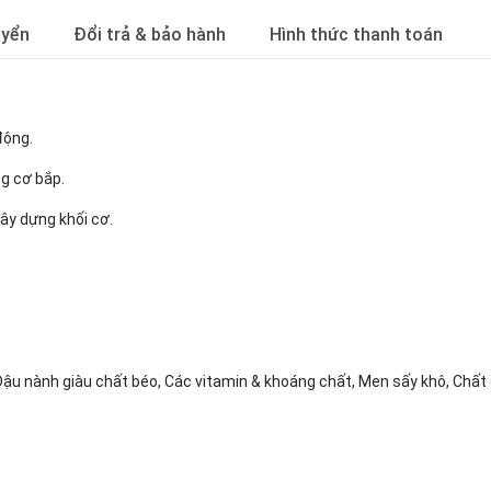
uyển
Đổi trả & bảo hành
Hình thức thanh toán
động.
ng cơ bắp.
ây dựng khối cơ.
Đậu nành giàu chất béo, Các vitamin & khoáng chất, Men sấy khô, Chất 