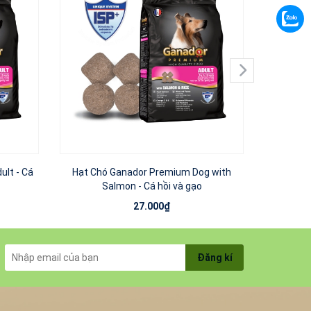
ult - Cá
Hạt Chó Ganador Premium Dog with
Hạt Chó 
Salmon - Cá hồi và gạo
27.000₫
Đăng kí