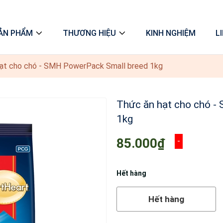
ẢN PHẨM
THƯƠNG HIỆU
KINH NGHIỆM
L
ạt cho chó - SMH PowerPack Small breed 1kg
Thức ăn hạt cho chó 
1kg
85.000₫
-
Hết hàng
Hết hàng