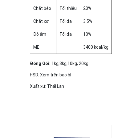
Chất béo
Tối thiểu
20%
Chất xơ
Tối đa
3.5%
Độ ẩm
Tối đa
10%
ME
3400 kcal/kg
Đóng Gói:
1kg,3kg,10kg, 20kg.
HSD: Xem trên bao bì
Xuất xứ: Thái Lan