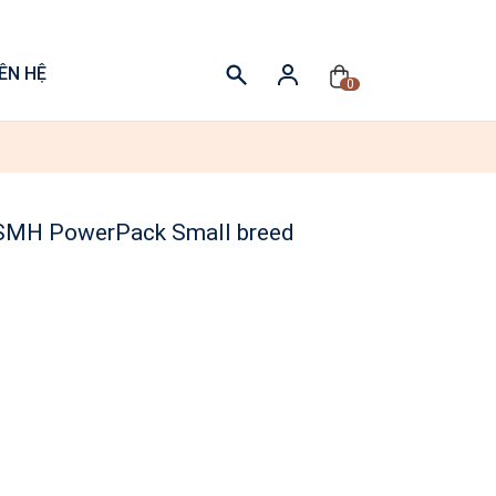
IÊN HỆ
0
- SMH PowerPack Small breed