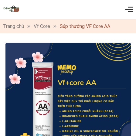
0
Trang chủ
Vf Core
Súp thưởng VF Core AA