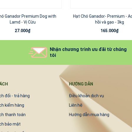
hó Ganador Premium Dog with
Hạt Chó Ganador- Premium - Ad
Lamd - Vị Cừu
hồi và gạo - 3kg
27.000₫
165.000₫
Nhận chương trình ưu đãi từ chúng
tôi
SÁCH
HƯỚNG DẪN
h đổi - trả hàng
Điều khoản dịch vụ
ch kiểm hàng
Liên hệ
ch thanh toán
Hướng dẫn mua hàng
ch bảo mật