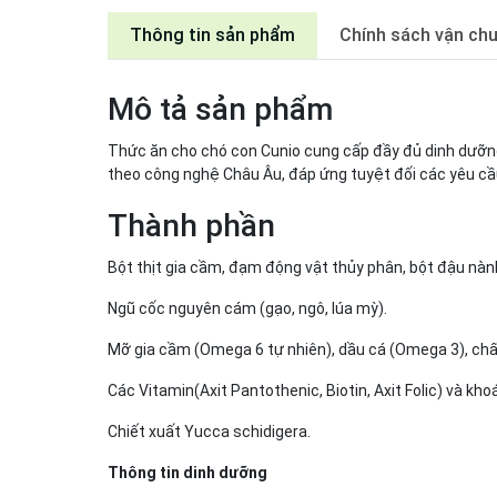
Thông tin sản phẩm
Chính sách vận ch
Mô tả sản phẩm
Thức ăn cho chó con Cunio cung cấp đầy đủ dinh dưỡng c
theo công nghệ Châu Âu, đáp ứng tuyệt đối các yêu cầ
Thành phần
Bột thịt gia cầm, đạm động vật thủy phân, bột đậu nành
Ngũ cốc nguyên cám (gạo, ngô, lúa mỳ).
Mỡ gia cầm (Omega 6 tự nhiên), dầu cá (Omega 3), chấ
Các Vitamin(Axit Pantothenic, Biotin, Axit Folic) và kho
Chiết xuất Yucca schidigera.
Thông tin dinh dưỡng