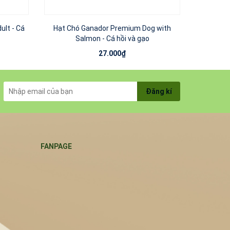
ult - Cá
Hạt Chó Ganador Premium Dog with
Hạt Chó 
Salmon - Cá hồi và gạo
27.000₫
Đăng kí
FANPAGE