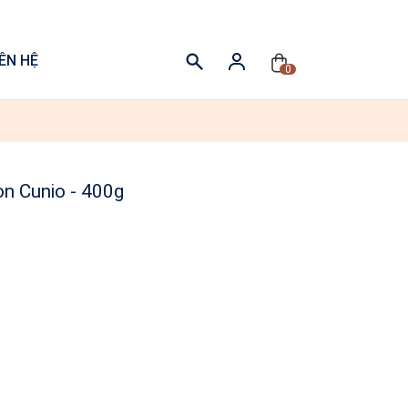
IÊN HỆ
0
n Cunio - 400g