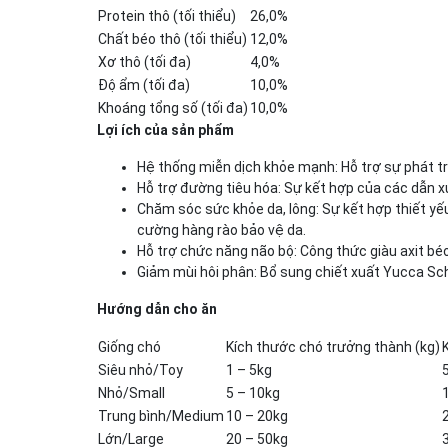
Protein thô (tối thiểu)
26,0%
Chất béo thô (tối thiểu)
12,0%
Xơ thô (tối đa)
4,0%
Độ ẩm (tối đa)
10,0%
Khoáng tổng số (tối đa)
10,0%
Lợi ích của sản phẩm
Hệ thống miễn dịch khỏe mạnh: Hỗ trợ sự phát t
Hỗ trợ đường tiêu hóa: Sự kết hợp của các dẫn x
Chăm sóc sức khỏe da, lông: Sự kết hợp thiết yế
cường hàng rào bảo vệ da.
Hỗ trợ chức năng não bộ: Công thức giàu axit bé
Giảm mùi hôi phân: Bổ sung chiết xuất Yucca Sch
Hướng dẫn cho ăn
Giống chó
Kích thước chó trưởng thành (kg)
Siêu nhỏ/Toy
1 – 5kg
Nhỏ/Small
5 – 10kg
Trung bình/Medium
10 – 20kg
Lớn/Large
20 – 50kg