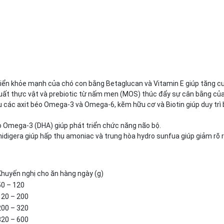
riển khỏe mạnh của chó con bằng Betaglucan và Vitamin E giúp tăng c
uất thực vật và prebiotic từ nấm men (MOS) thúc đẩy sự cân bằng của 
u các axit béo Omega-3 và Omega-6, kẽm hữu cơ và Biotin giúp duy trì 
o Omega-3 (DHA) giúp phát triển chức năng não bộ.
idigera giúp hấp thụ amoniac và trung hòa hydro sunfua giúp giảm rõ r
Khuyến nghị cho ăn hàng ngày (g)
50 – 120
120 – 200
200 – 320
320 – 600