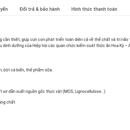
uyển
Đổi trả & bảo hành
Hình thức thanh toán
ần thiết, giúp cún con phát triển toàn diện cả về thể chất và trí 
u dinh dưỡng của Hiệp hội các quan chức kiểm soát thức ăn Hoa Kỳ – 
, bột cá biển, thế phẩm sữa.
t xơ dẫn xuất nguồn gốc thực vật (MOS, Lignocellulose…).
áng chất.